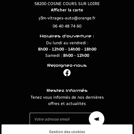
Nos offres
58200 COSNE COURS SUR LOIRE
Afficher la carte
s prestations
06 40 48 74 60
Avis
Horaires d'ouverture :
Restez info
Actualités
Du lundi au vendredi :
8h00 - 12h00 - 14h00 - 18h00
Contact
INSCRIPTION NEW
Samedi :
8h00 - 12h00
DV EN LIGNE
Rejoignez-nous
Rejoignez-no
Restez informés
Tenez vous informés de nos dernières
offres et actualités
Gestion des cookies